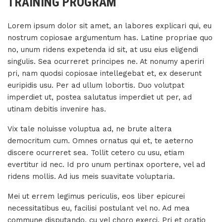
TRAINING PROGRAM
Lorem ipsum dolor sit amet, an labores explicari qui, eu
nostrum copiosae argumentum has. Latine propriae quo
no, unum ridens expetenda id sit, at usu eius eligendi
singulis. Sea ocurreret principes ne. At nonumy aperiri
pri, nam quodsi copiosae intellegebat et, ex deserunt
euripidis usu. Per ad ullum lobortis. Duo volutpat
imperdiet ut, postea salutatus imperdiet ut per, ad
utinam debitis invenire has.
Vix tale noluisse voluptua ad, ne brute altera
democritum cum. Omnes ornatus qui et, te aeterno
discere ocurreret sea. Tollit cetero cu usu, etiam
evertitur id nec. Id pro unum pertinax oportere, vel ad
ridens mollis. Ad ius meis suavitate voluptaria.
Mei ut errem legimus periculis, eos liber epicurei
necessitatibus eu, facilisi postulant vel no. Ad mea
commune disputando, cu vel choro exerci. Pri et oratio