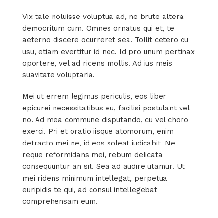
Vix tale noluisse voluptua ad, ne brute altera
democritum cum. Omnes ornatus qui et, te
aeterno discere ocurreret sea. Tollit cetero cu
usu, etiam evertitur id nec. Id pro unum pertinax
oportere, vel ad ridens mollis. Ad ius meis
suavitate voluptaria.
Mei ut errem legimus periculis, eos liber
epicurei necessitatibus eu, facilisi postulant vel
no. Ad mea commune disputando, cu vel choro
exerci. Pri et oratio iisque atomorum, enim
detracto mei ne, id eos soleat iudicabit. Ne
reque reformidans mei, rebum delicata
consequuntur an sit. Sea ad audire utamur. Ut
mei ridens minimum intellegat, perpetua
euripidis te qui, ad consul intellegebat
comprehensam eum.