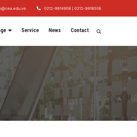
fo@cea.edu.ve
0212-9914908 | 0212-9918506
age
Service
News
Contact