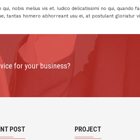
ui, nobis melius vis et. Iudico delicatissimi no qui, quando f
e, tantas homero abhorreant usu ei, at postulant gloriatur vi
rvice for your business?
ENT POST
PROJECT