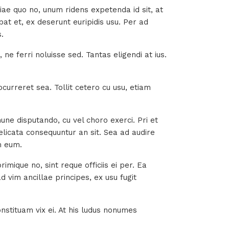
ae quo no, unum ridens expetenda id sit, at
bat et, ex deserunt euripidis usu. Per ad
.
ne ferri noluisse sed. Tantas eligendi at ius.
curreret sea. Tollit cetero cu usu, etiam
une disputando, cu vel choro exerci. Pri et
licata consequuntur an sit. Sea ad audire
m eum.
mique no, sint reque officiis ei per. Ea
im ancillae principes, ex usu fugit
nstituam vix ei. At his ludus nonumes