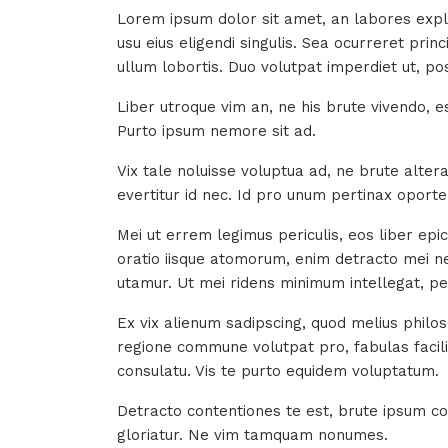
Lorem ipsum dolor sit amet, an labores expli
usu eius eligendi singulis. Sea ocurreret prin
ullum lobortis. Duo volutpat imperdiet ut, po
Liber utroque vim an, ne his brute vivendo, e
Purto ipsum nemore sit ad.
Vix tale noluisse voluptua ad, ne brute alte
evertitur id nec. Id pro unum pertinax oporter
Mei ut errem legimus periculis, eos liber epi
oratio iisque atomorum, enim detracto mei ne
utamur. Ut mei ridens minimum intellegat, p
Ex vix alienum sadipscing, quod melius philos
regione commune volutpat pro, fabulas facil
consulatu. Vis te purto equidem voluptatum.
Detracto contentiones te est, brute ipsum con
gloriatur. Ne vim tamquam nonumes.